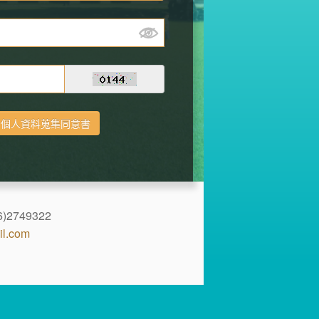
)2749322
l.com