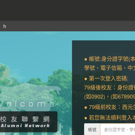
sh
● 帳號:身分證字號(
學號、電子信箱、中文
● 第一次登入密碼:
79級後校友：身份證後
(如0902)，(如678909
● 79級前校友：西元生日
● 若您無法順利登入
帳號